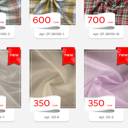
600
700
сом
сом
сом
61120-2
Арт. DT-261120-1
Арт. DT-261119-10
350
350
ом
сом
сом
O-7
Арт. SO-6
Арт. SO-5