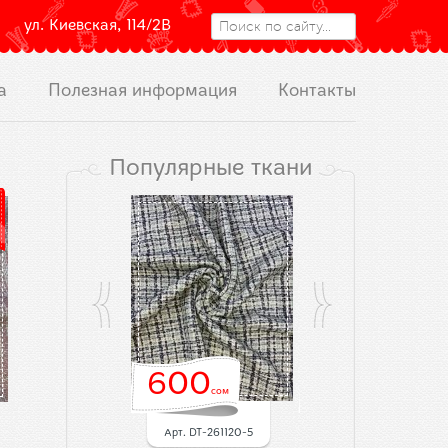
 ул. Киевская, 114/2В
а
Полезная информация
Контакты
Популярные ткани
00
600
600
сом
сом
сом
Арт. DT-261120-6
Арт. DT-261120-5
Арт. DT-261120-4