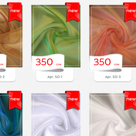
350
350
ом
сом
сом
O-2
Арт. SO-1
Арт. SO-3