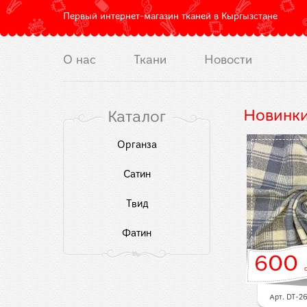
Первый интернет-магазин тканей в Кыргызстане
О нас
Ткани
Новости
Новинк
Каталог
Органза
Сатин
Твид
Фатин
600
600
со
Арт. DT-261
Арт. DT-2