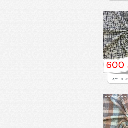
600
Арт. DT-2