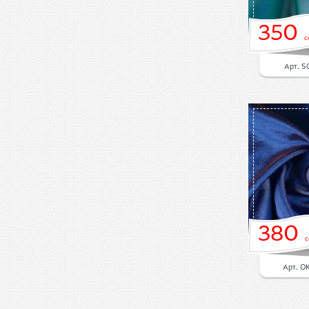
350
с
Арт. S
380
с
Арт. O