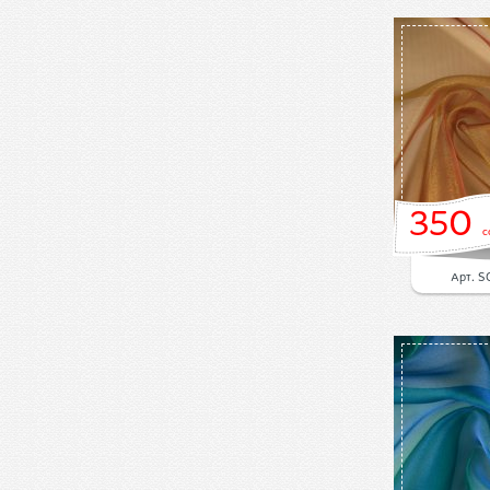
350
с
Арт. S