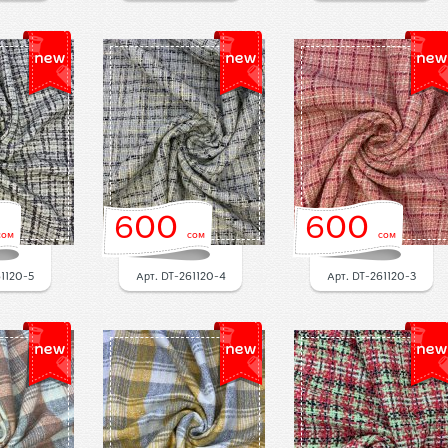
600
600
сом
сом
сом
61120-5
Арт. DT-261120-4
Арт. DT-261120-3