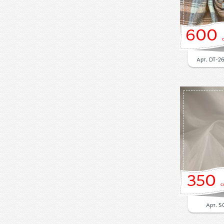
600
Арт. DT-2
350
с
Арт. S